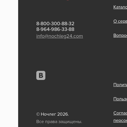
Катал
О сер
8-800-300-88-32
8-964-986-33-88
Вопрос
info@nochleg24.com
Полит
Польз
Согла
© Ночлег 2026.
персо
Все права защищены.